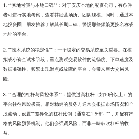
1. **实地考察与本地口碑**：对于安庆本地的配资公司，有条件
者可进行实地考察，查看其经营场所、团队规模。同时，通过本
地投资圈、朋友推荐了解其长期口碑，警惕那些频繁更换名称或
地址的平台。
2. **技术系统的稳定性**：一个稳定的交易系统至关重要。在模
拟或小资金试水阶段，重点测试交易软件的流畅度、下单速度及
数据准确性。频繁出现滑点或故障的平台，会带来巨大交易风
险。
3. **合理的杠杆与风控体系**：提供过高杠杆（如10倍以上）的
平台往往风险极高。相对稳健的服务方通常会根据市场情况和个
股波动，设置**差异化的杠杆比例（通常在1-5倍）**，并配有严
格的风险预警机制。他们会强调风险，而非一味鼓吹杠杆的收
益。