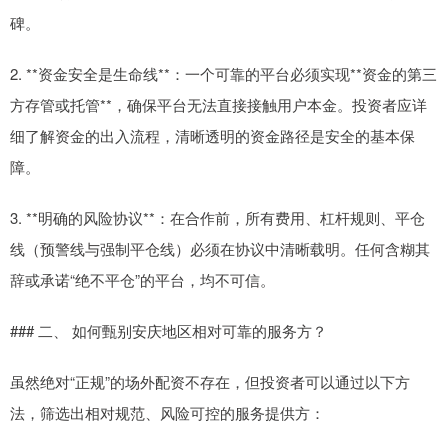
碑。
2. **资金安全是生命线**：一个可靠的平台必须实现**资金的第三
方存管或托管**，确保平台无法直接接触用户本金。投资者应详
细了解资金的出入流程，清晰透明的资金路径是安全的基本保
障。
3. **明确的风险协议**：在合作前，所有费用、杠杆规则、平仓
线（预警线与强制平仓线）必须在协议中清晰载明。任何含糊其
辞或承诺“绝不平仓”的平台，均不可信。
### 二、 如何甄别安庆地区相对可靠的服务方？
虽然绝对“正规”的场外配资不存在，但投资者可以通过以下方
法，筛选出相对规范、风险可控的服务提供方：