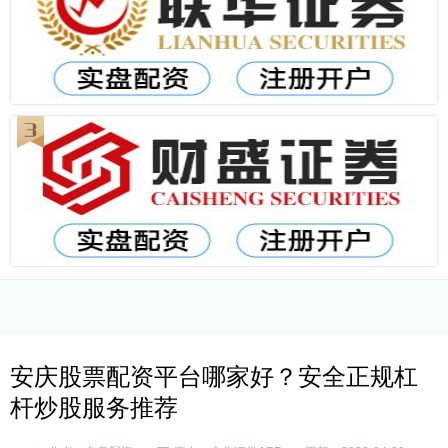
安庆股票配资平台哪家好？安全正规杠
杆炒股服务推荐