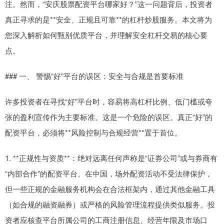
注。然而，“安庆股票配资平台哪家好？”这一问题背后，投资者
真正寻求的是**安全、正规且可靠**的杠杆炒股服务。本文将为
您深入解析如何甄别优质平台，并理解安全杠杆交易的核心要
点。
### 一、 警惕“好”平台的误区：安全与合规是首要标准
许多投资者在寻找“好”平台时，容易将高杠杆比例、低门槛或夸
张的盈利宣传作为主要标准。这是一个危险的误区。真正“好”的
配资平台，必须将**风险控制与合规经营**置于首位。
1. **正规性与资质**：绝对远离任何声称是“证券公司”或与券商有
“内部合作”的配资平台。在中国，场外配资活动不受法律保护，
但一些正规的金融服务机构会在合法框架内，通过其他金融工具
（如合规的融资融券）或严格的风险管理流程提供类似服务。投
资者应核查平台所属公司的工商注册信息、经营年限及市场口