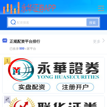
搜索
正规配资平台排行
更多
已收录
999
+家平台