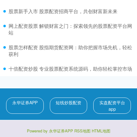
股票新手入市 股票配资招商平台，共创财富新未来
网上配资股票 解锁财富之门：探索领先的股票配资平台网
站
股票怎样配资 股指期货配资网：助你把握市场先机，轻松
获利
十倍配资炒股 专业股票配资系统源码，助你轻松掌控市场
永华证券APP
短线炒股配资
实盘配资平台
app
Powered by
永华证券APP
RSS地图
HTML地图