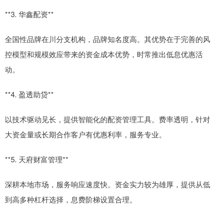
**3. 华鑫配资**
全国性品牌在川分支机构，品牌知名度高。其优势在于完善的风
控模型和规模效应带来的资金成本优势，时常推出低息优惠活
动。
**4. 盈透助贷**
以技术驱动见长，提供智能化的配资管理工具。费率透明，针对
大资金量或长期合作客户有优惠利率，服务专业。
**5. 天府财富管理**
深耕本地市场，服务响应速度快。资金实力较为雄厚，提供从低
到高多种杠杆选择，息费阶梯设置合理。