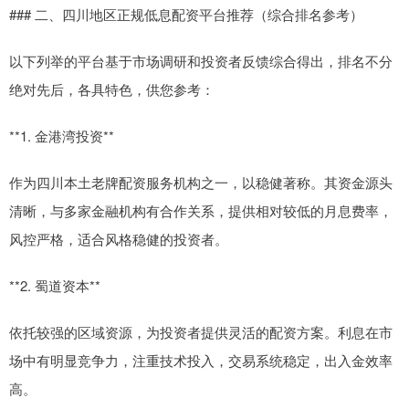
### 二、四川地区正规低息配资平台推荐（综合排名参考）
以下列举的平台基于市场调研和投资者反馈综合得出，排名不分
绝对先后，各具特色，供您参考：
**1. 金港湾投资**
作为四川本土老牌配资服务机构之一，以稳健著称。其资金源头
清晰，与多家金融机构有合作关系，提供相对较低的月息费率，
风控严格，适合风格稳健的投资者。
**2. 蜀道资本**
依托较强的区域资源，为投资者提供灵活的配资方案。利息在市
场中有明显竞争力，注重技术投入，交易系统稳定，出入金效率
高。