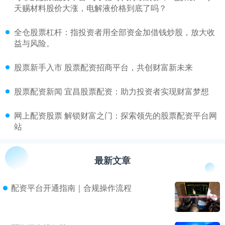
天赐材料股价大涨，电解液价格到底了吗？
​全仓股票杠杆：指投资者用全部资金加借钱炒股，放大收
益与风险。
​股票新手入市 股票配资招商平台，共创财富新未来
​股票配资新闻 宜昌股票配资：助力投资者实现财富梦想
​网上配资股票 解锁财富之门：探索领先的股票配资平台网
站
最新文章
配资平台开通指南｜合规操作流程