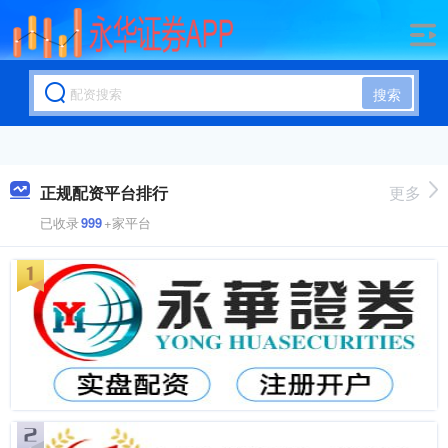
搜索
正规配资平台排行
更多
已收录
999
+家平台