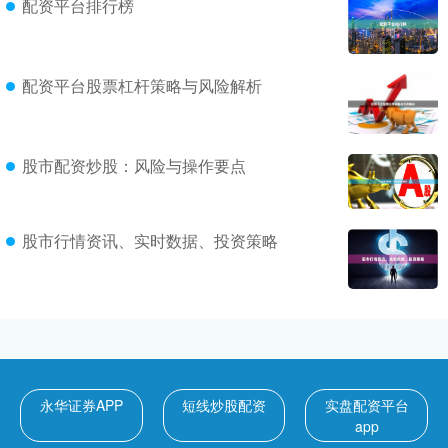
配资平台排行榜
配资平台股票杠杆策略与风险解析
股市配资炒股：风险与操作要点
股市行情资讯、实时数据、投资策略
永华证券APP
短线炒股配资
实盘配资平台
app