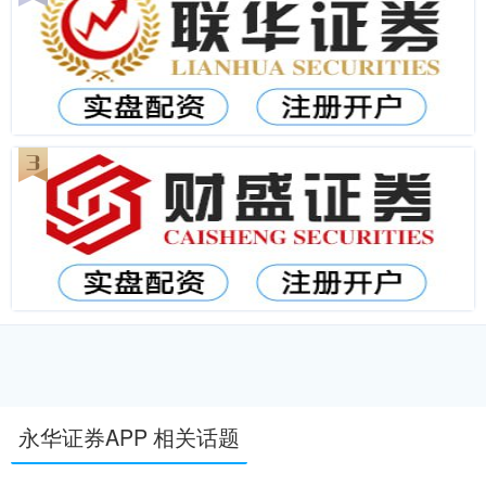
永华证券APP 相关话题