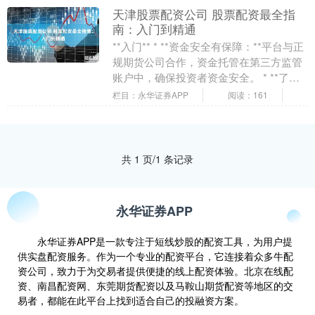
天津股票配资公司 股票配资最全指
南：入门到精通
**入门** * **资金安全有保障：**平台与正
规期货公司合作，资金托管在第三方监管
账户中，确保投资者资金安全。 * **了解
配资：**配资是指借用资金进行股....
栏目：永华证券APP
阅读：161
共 1 页/1 条记录
永华证券APP
永华证券APP是一款专注于短线炒股的配资工具，为用户提
供实盘配资服务。作为一个专业的配资平台，它连接着众多牛配
资公司，致力于为交易者提供便捷的线上配资体验。北京在线配
资、南昌配资网、东莞期货配资以及马鞍山期货配资等地区的交
易者，都能在此平台上找到适合自己的投融资方案。